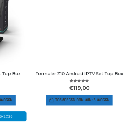
t Top Box
Formuler Z10 Android IPTV Set Top Box
 5
5.00
out of 5
€
119,00
LWAGEN
TOEVOEGEN AAN WINKELWAGEN
08-2026