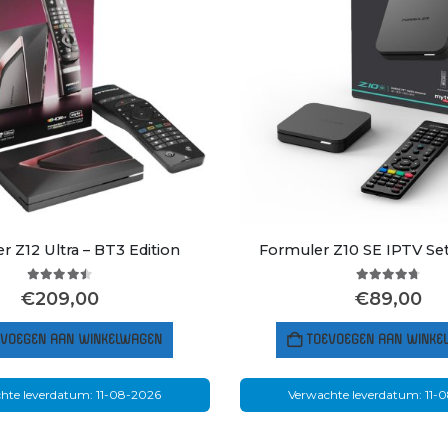
r Z12 Ultra – BT3 Edition
Formuler Z10 SE IPTV Se
4.42
out of 5
4.64
out of
€
209,00
€
89,00
EVOEGEN AAN WINKELWAGEN
TOEVOEGEN AAN WINKE
hte leverdatum: 11-08-2026
Verwachte leverdatum: 11-