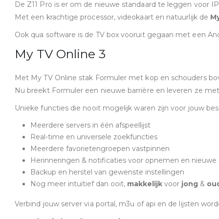
De Z11 Pro is er om de nieuwe standaard te leggen voor IP
Met een krachtige processor, videokaart en natuurlijk de
My
Ook qua software is de TV box vooruit gegaan met een And
My TV Online 3
Met My TV Online stak Formuler met kop en schouders bove
Nu breekt Formuler een nieuwe barrière en leveren ze met
Unieke functies die nooit mogelijk waren zijn voor jouw bes
Meerdere servers in één afspeellijst
Real-time en universele zoekfuncties
Meerdere favorietengroepen vastpinnen
Herinneringen & notificaties voor opnemen en nieuwe
Backup en herstel van gewenste instellingen
Nog meer intuïtief dan ooit,
makkelijk
voor
jong
&
ou
Verbind jouw server via portal, m3u of api en de lijsten wo