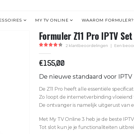
ESSOIRES
MY TV ONLINE
WAAROM FORMULER?
Formuler Z11 Pro IPTV Set
2
klantbeoordelingen
|
Een beoo
4.50
out of 5
€
155,00
De nieuwe standaard voor IPTV
De Z11 Pro heeft alle essentiële specific
Zo loopt de internetverbinding vloeiend 
De ontvanger is namelijk uitgerust van
Met My TV Online 3 heb je de beste IPTV 
Tot slot kun je je functionaliteiten uitb