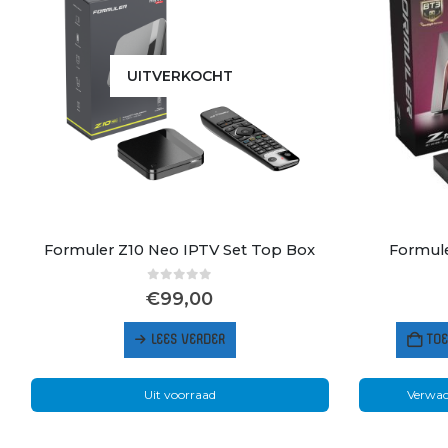
UITVERKOCHT
Formuler Z10 Neo IPTV Set Top Box
Formule
0
out of 5
€
99,00
LEES VERDER
TO
Uit voorraad
Verwac