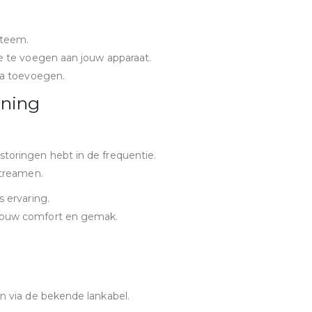
steem.
oe te voegen aan jouw apparaat.
ia toevoegen.
ening
toringen hebt in de frequentie.
streamen.
 ervaring.
 jouw comfort en gemak.
n via de bekende lankabel.