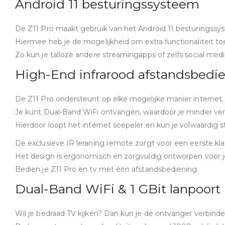
Android 11 besturingssysteem
De Z11 Pro maakt gebruik van het Android 11 besturingssy
Hiermee heb je de mogelijkheid om extra functionaliteit t
Zo kun je talloze andere streamingapps of zelfs social med
High-End infrarood afstandsbedi
De Z11 Pro ondersteunt op elke mogelijke manier internet.
Je kunt Dual-Band WiFi ontvangen, waardoor je minder vers
Hierdoor loopt het internet soepeler en kun je volwaardig 
De exclusieve IR leraning remote zorgt voor een eerste klas
Het design is ergonomisch en zorgvuldig ontworpen voor
Bedien je Z11 Pro en tv met één afstandsbediening.
Dual-Band WiFi & 1 GBit lanpoort
Wil je bedraad TV kijken? Dan kun je de ontvanger verbinde