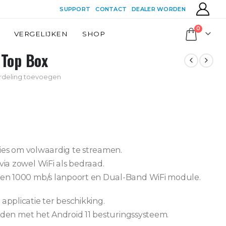
SUPPORT
CONTACT
DEALER WORDEN
0
VERGELIJKEN
SHOP
 Top Box
rdeling toevoegen
aties om volwaardig te streamen.
via zowel WiFi als bedraad.
 een 1000 mb/s lanpoort en Dual-Band WiFi module.
applicatie ter beschikking.
reiden met het Android 11 besturingssysteem.