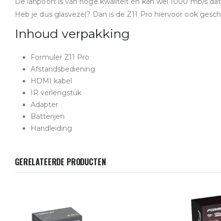
De lanpoort is van hoge kwaliteit en kan wel 1000 mb/s da
Heb je dus glasvezel? Dan is de Z11 Pro hiervoor ook geschi
Inhoud verpakking
Formuler Z11 Pro
Afstandsbediening
HDMI kabel
IR verlengstuk
Adapter
Batterijen
Handleiding
GERELATEERDE PRODUCTEN