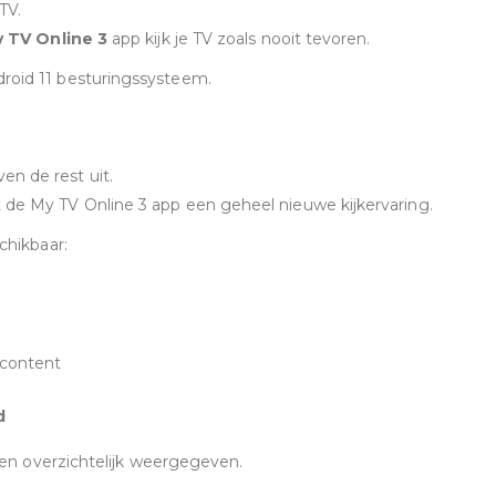
TV.
 TV Online 3
app kijk je TV zoals nooit tevoren.
roid 11 besturingssysteem.
n de rest uit.
 de My TV Online 3 app een geheel nieuwe kijkervaring.
chikbaar:
 content
d
rden overzichtelijk weergegeven.