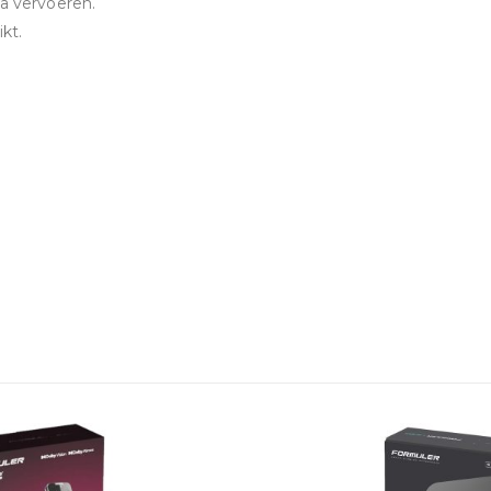
ta vervoeren.
kt.