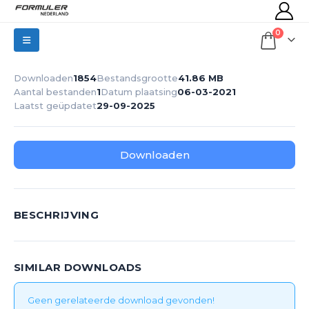
0
Downloaden
1854
Bestandsgrootte
41.86 MB
Aantal bestanden
1
Datum plaatsing
06-03-2021
Laatst geüpdatet
29-09-2025
Downloaden
BESCHRIJVING
SIMILAR DOWNLOADS
Geen gerelateerde download gevonden!