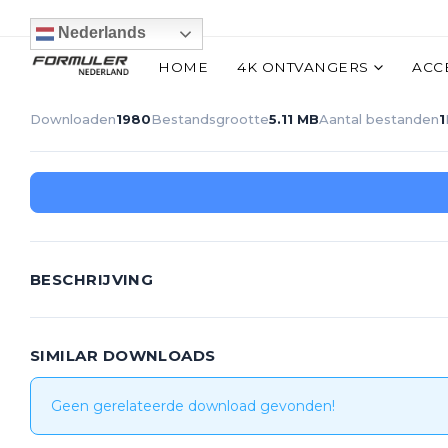
Nederlands
HOME
4K ONTVANGERS
ACC
Downloaden
1980
Bestandsgrootte
5.11 MB
Aantal bestanden
1
BESCHRIJVING
SIMILAR DOWNLOADS
Geen gerelateerde download gevonden!