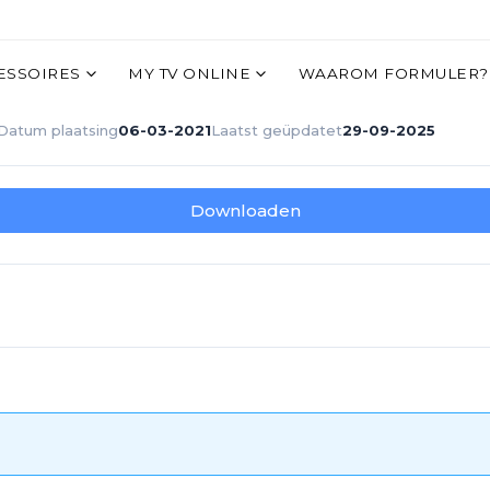
ESSOIRES
MY TV ONLINE
WAAROM FORMULER?
Datum plaatsing
06-03-2021
Laatst geüpdatet
29-09-2025
Downloaden